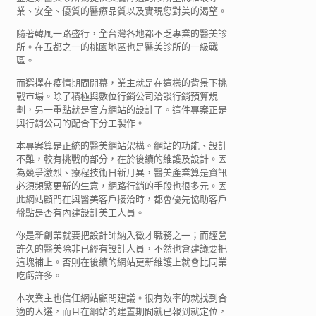
業、安全、優質的醫療品質以及實現您對美的渴望。
隨著韓風一路盛行，全台灣各地都不乏專業的醫美診
所。在五都之一的桃園地區也是醫美診所的一級戰
區。
而選擇在疫情期間開幕，業主就是在這樣的背景下挑
戰市場。除了積極與數位行銷公司洽談行銷預算規
劃，另一重點就是官方網站的設計了。這件專案正是
與行銷公司的配合下分工製作。
本專案算是正統的醫美網站架構。網站的功能、設計
不難，較有挑戰的部分，在於後續的維護及設計。因
為競爭激烈、療程技術日新月異，醫美產業算是資訊
必須頻繁更新的生意，網路行銷的手段也很多元。因
此網站顧問在與醫美客戶接洽時，都會優先協助客戶
盤點是否有內建設計美工人員。
你是新創業就要把設計師納入徵才職務之一；而經營
許久的醫美除非已經有設計人員，不然也會建議要把
這塊補上。否則在後續的網站更新維護上就會比同業
吃虧許多。
本次業主也信任網站顧問建議。很有效率的就找到合
適的人選，而且在網站的建置期間就已報到就定位，