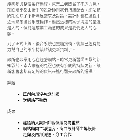
能夠參與整個製作過程，幫業主老闆省了不少力氣，
期間幾乎都由接手的設計師與我們持續配合。網站顧
問期間除了不斷滿足需求及討論，設計師也在過程中
逐漸熟悉後台系統操作。雖然這樣的案子溝通的量體
是大的，但能達成業主滿意的成果是我們更大的心
願。
到了正式上線，後台系統也無縫接軌，後續已經有能
力幫自己的診所持續維護更新資料了。
診所也非常用心在經營網站。時常更新醫師團隊的新
知影片、素人療程的見證也很有系統的持續更新，讓
新客舊客都有足夠的資訊來進行醫美診所的選擇。
課題
草創內部沒有設計師
對網站不熟悉
成果
建議納入設計師職位編制為重點
網站顧問主導進度，窗口設計師主導設計
走向及內部溝通，分工合作