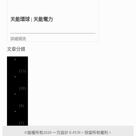
天能環球 | 天能電力
詳細資訊
文章分類
數位
行銷
(13)
網站
案例
(30)
網路
趨勢
(4)
美髮
沙龍
(1)
©版權所有2020 一方設計 E-FUN。保留所有權利。