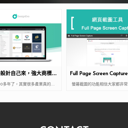
O設計自己來，強大商標製
Full Page Screen Capt
作工具-DesignEvo
圖的好幫手
10多年了，其實很多產業真的都
螢幕截圖的功能相信大家都非常
起家，
「P
[…]
[…]