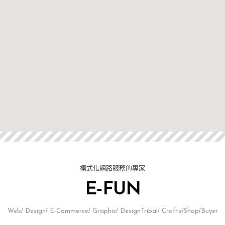
模式化網路服務的專家
E-FUN
Web/ Design/ E-Commerce/ Graphic/ DesignTribal/ Crafts/Shop/Buyer