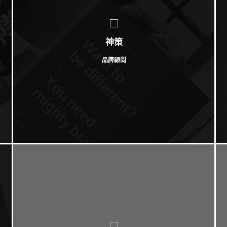
神策
品牌顧問