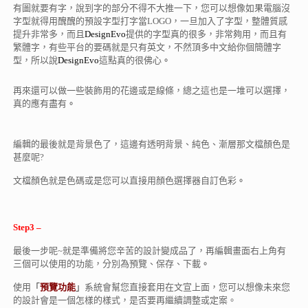
有圖就要有字，說到字的部分不得不大推一下，您可以想像如果電腦沒
字型就得用醜醜的預設字型打字當LOGO，一旦加入了字型，整體質感
提升非常多，而且
DesignEvo
提供的字型真的很多，非常夠用，而且有
繁體字，有些平台的要碼就是只有英文，不然頂多中文給你個簡體字
型，所以說
DesignEvo
這點真的很佛心
。
再來還可以做一些裝飾用的花邊或是線條，總之這也是一堆可以選擇，
真的應有盡有
。
編輯的最後就是背景色了，這邊有透明背景、純色、漸層那文檔顏色是
甚麼呢?
文檔顏色就是色碼或是您可以直接用顏色選擇器自訂色彩
。
Step3
–
最後一步呢~就是準備將您辛苦的設計變成品了，再編輯畫面右上角有
三個可以使用的功能，分別為預覽、保存、下載
。
使用
「
預覽功能
」
系統會幫您直接套用在文宣上面，您可以想像未來您
的設計會是一個怎樣的樣式，是否要再繼續調整或定案。