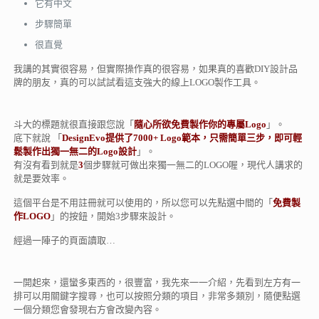
它有中文
步驟簡單
很直覺
我講的其實很容易，但實際操作真的很容易，如果真的喜歡DIY設計品
牌的朋友，真的可以試試看這支強大的線上LOGO製作工具。
斗大的標題就很直接跟您說「
隨心所欲免費製作你的專屬Logo
」。
底下就說 「
DesignEvo提供了7000+ Logo範本，只需簡單三步，即可輕
鬆製作出獨一無二的Logo設計
」。
有沒有看到就是
3
個步驟就可做出來獨一無二的LOGO喔，現代人講求的
就是要效率。
這個平台是不用註冊就可以使用的，所以您可以先點選中間的「
免費製
作LOGO
」的按鈕，開始3步驟來設計。
經過一陣子的頁面讀取…
一開起來，還蠻多東西的，很豐富，我先來一一介紹，先看到左方有一
排可以用關鍵字搜尋，也可以按照分類的項目，非常多類別，隨便點選
一個分類您會發現右方會改變內容。