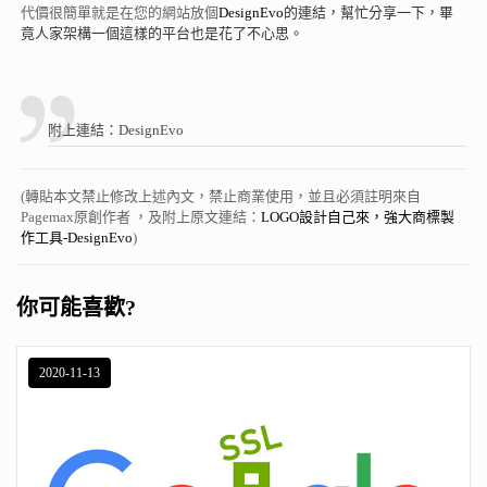
代價很簡單就是在您的網站放個
DesignEvo
的連結，幫忙分享一下，畢
竟人家架構一個這樣的平台也是花了不心思。
附上連結：
DesignEvo
(轉貼本文禁止修改上述內文，禁止商業使用，並且必須註明來自
Pagemax原創作者 ，及附上原文連結：
LOGO設計自己來，強大商標製
作工具-DesignEvo
)
你可能喜歡?
2020-11-13