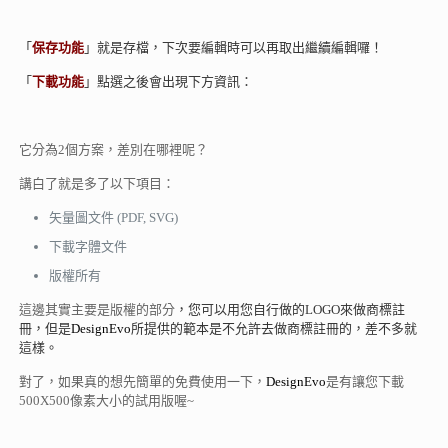
「
保存
功能
」就是存檔，下次要編輯時可以再取出繼續編輯囉！
「
下載
功能
」點選之後會出現下方資訊：
它分為2個方案，差別在哪裡呢？
講白了就是多了以下項目：
矢量圖文件 (PDF, SVG)
下載字體文件
版權所有
這邊其實主要是版權的部分
，您可以用您自行做的LOGO來做商標註
冊，但是
DesignEvo
所提供的範本是不允許去做商標註冊的，差不多就
這樣。
對了，如果真的想先簡單的免費使用一下，
DesignEvo
是有讓您下載
500X500像素大小的試用版喔~