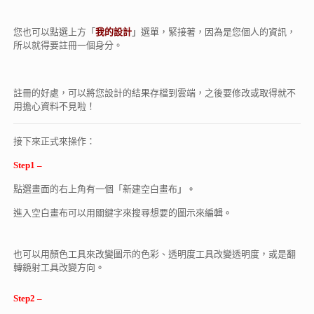
您也可以點選上方「
我的設計
」
選單，緊接著，因為是您個人的資訊，
所以就得要註冊一個身分。
註冊的好處，可以將您設計的結果存檔到雲端，之後要修改或取得就不
用擔心資料不見啦！
接下來正式來操作：
Step1 –
點選畫面的右上角有一個「新建空白畫布
」。
進入空白畫布可以用關鍵字來搜尋想要的圖示來編輯
。
也可以用顏色工具來改變圖示的色彩、透明度工具改變透明度，或是翻
轉鏡射工具改變方向
。
Step2
–