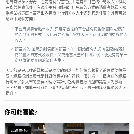
也許有很多人好奇，之前電視台在電視上還有節目空檔中的收入，但現
在媒體網路化後，有很多平台可能都是用免費的方式給消費者觀看，那
媒體業者這麼辛苦產出內容後，他們的收入來源到底是什麼？其實可歸
納以下幾個方向：
平台周邊廣告點擊收入-只要是合法的平台都會與製作團隊先簽訂
廣告分潤的方式，因此只要該節目愈多人看，就可以收到更多廣告
收入。
節目置入-如果是劇情類的節目，在一開始便會先與商品廠商談好
商品置入的方式及收費，又或是當某些節目做紅後，便更有為單一
商品做獨立介紹的節目產生。
因此無論是以往的電視或是現今的網路，如何符合觀看者的喜愛便很重
要。網路行銷其實就是針對消費者的心裡做一個剖析，一個有效的網路
行銷須了解大眾的需要，精心設計引起消費者感興趣的議題，刺激觀
看、點擊，如此一來就能成功打進消費著的心，買單的成交率也會大大
提升。
你可能喜歡?
2020-06-03