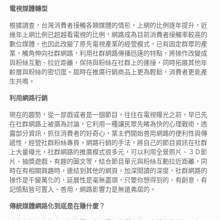
電視媒體轉型
根據調查，台灣消費者接觸各類媒體的情形，上網的比例逐年提升，近
幾年上網比例已超越看電視的比例，網路成為目前消費者接觸率較高的
數位媒體，也因此改變了原先電視產業的經營模式，已有固定群眾的產
業，觸角伸向社群網路，利用社群網路傳播迅速的特點，將操作改變成
與粉絲互動、拉近距離，保持與粉絲在社群上的連接，同時拓展其他年
齡層與粉絲的密切度。屆時在推廣行銷商品上更為輕鬆，消費者更能產
生共鳴。
利用網路行銷
現在的趨勢，從一部戲或者是一個節目，往往在電視曝光之前，早已先
在社群網路上被廣為討論，它利用一種讓民眾先睹為快的心理戰術，透
露部分資訊，抓住消費者的好奇心，業主們開始善用網路的便利性與傳
遞性，經營社群粉絲專頁。網路行銷的手法，將自己的節目資訊在社群
上大量曝光，社群網路的推廣模式很多元，可以利用全景照片、３Ｄ影
片、抽獎遊戲、有趣的圖文等，結合節目單元與粉絲互動拉近距離，同
時在有相關興趣時，連結到其他的網頁，加深閱讀的深度，社群網路的
操作是千變萬化的，延展性是毫無盡頭，只要你想得到的，有創意、有
記憶點皆可置入、善用，網路影響力是無遠弗屆的。
傳
統
媒
體
網
路
化到
底
是在賺什
麼？