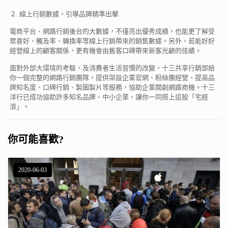
２. 線上行銷數據，引導品牌精準出擊
電商平台、網路行銷後台的大數據，不僅亮出優秀成績，也能更了解受
眾喜好、觸及率、轉換率等線上行銷帶來的銷售數據。另外，若能好好
經營線上的顧客關係，更有機會由舊客口碑帶來新客光顧的佳績。
面對外部大環境的考驗，及消費者生活習慣的改變，十三共享行銷部給
你一個完整的網路行銷團隊，提供架設企業官網、粉絲團經營、提高品
牌知名度、口碑行銷、製圖製片等服務，協助企業開創網路商機。十三
洋行已成功協助許多知名品牌、中小企業，讓你一同搭上這股「宅經
濟」。
你可能喜歡?
2020-06-03