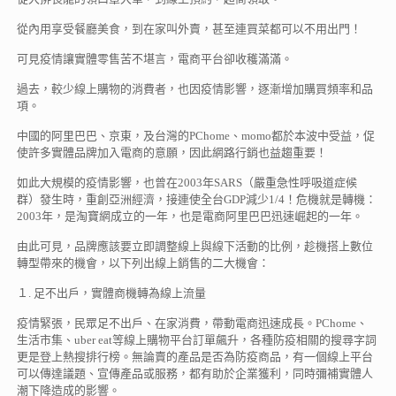
從內用享受餐廳美食，到在家叫外賣，甚至連買菜都可以不用出門！
可見疫情讓實體零售苦不堪言，電商平台卻收穫滿滿。
過去，較少線上購物的消費者，也因疫情影響，逐漸增加購買頻率和品
項。
中國的阿里巴巴、京東，及台灣的PChome、momo都於本波中受益，促
使許多實體品牌加入電商的意願，因此網路行銷也益趨重要！
如此大規模的疫情影響，也曾在2003年SARS（嚴重急性呼吸道症候
群）發生時，重創亞洲經濟，接連使全台GDP減少1/4！危機就是轉機：
2003年，是淘寶網成立的一年，也是電商阿里巴巴迅速崛起的一年。
由此可見，品牌應該要立即調整線上與線下活動的比例，趁機搭上數位
轉型帶來的機會，以下列出線上銷售的二大機會：
１. 足不出戶，實體商機轉為線上流量
疫情緊張，民眾足不出戶、在家消費，帶動電商迅速成長。PChome、
生活市集、uber eat等線上購物平台訂單飆升，各種防疫相關的搜尋字詞
更是登上熱搜排行榜。無論賣的產品是否為防疫商品，有一個線上平台
可以傳達議題、宣傳產品或服務，都有助於企業獲利，同時彌補實體人
潮下降造成的影響。