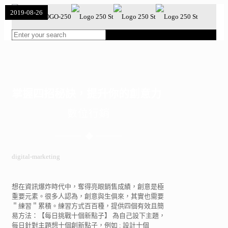
2020-06-03
2020-04-20
2019-08-26
掌握四招秘訣，提升你的創意力
數位行銷
digital-marketing
想在資訊爆炸時代中，奪得亮眼銷售成績，創意是極
重要元素。很多人認為，創意與生俱來，其實也需要
＂練習＂累積。練習方式百百種，提供四個有效且簡
易方法：【每日挑戰十個新點子】 為自己設下主題，
每日針對主題想十個創新點子，例如 : 設計十個