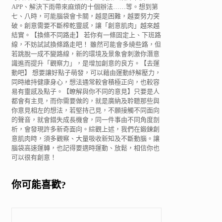
APP、解決下雨帶來麻煩的十個辦法……等。想到第
七、八時，可能腦袋會卡關，越是困難，越要努力突
破。創意需要不斷榨乾靈感，讓「創意肌肉」越來越
結實。【換條不同路走】 若你有一條固定上、下班路
線，不妨試試換條路走吧！ 雖然可能會多繞些路，但
若跳脫一成不變路線，新的環境及景象會刺激你潛意
識進而提升「觀察力」，是增加創意的良方。【去運
動吧】 想要讓好點子萌發，可以藉由運動紓解壓力，
同時維持健康身心，想法通常較會積極正向，也較容
易有靈感及點子。【瞭解與你不同的意見】只要是人
都會有主見，而你需要做的，就是廣納及聆聽那些與
你意見相左的想法，若堅持己見，不願接觸不同面向
的聲音，就會錯失成長機會，同一件事由不同角度剖
析，會發現許多新奇面向。綜觀上述，我們在鍛鍊創
意肌肉時，須多觀察、大量吸收新知及不斷動腦。讓
腦袋高速運轉，也記得要適時運動、放鬆，相信你也
可以很有創意！
你可能喜歡?