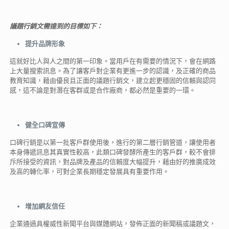
議題行銷文
需達到的目
標
如下
：
提升品
牌
形
象
這就好比人與人之間的第一印象。當用戶在有需要的情況下，會在網路
上大量搜索訊息。為了讓客戶對企業有更進一步的認識，及正確的商品
教育知識，藉由優良且正面的議題行銷文，建立起更穩固的信賴與認同
感，這不論是對潛在客群或是合作廠商，都必然是重要的一環。
健全
口碑
宣
傳
口碑行銷是以第一批客戶群使用後，進行的第二層行銷管道，讓使用者
本身傳遞訊息其真實性較高，此類口碑發酵所產生的客戶群，較不會排
斥所接受的資訊，對品牌及產品的信賴度大幅提升，藉由好的推廣成效
及高的轉化率，可對企業長期穩定發展具有重要作用。
增加網友
信任
企業通過具權威性新聞平台與媒體網站，發佈正面的新聞稿或議題文，