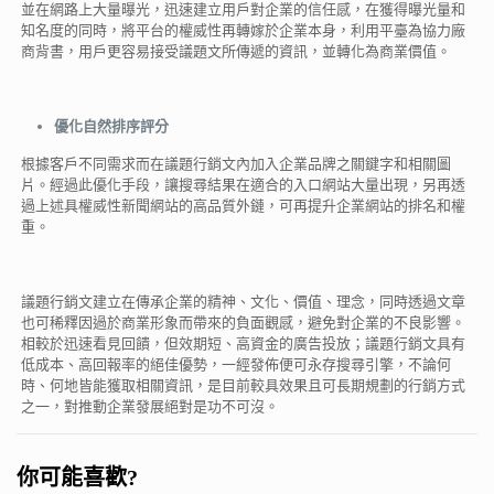
並在網路上大量曝光，迅速建立用戶對企業的信任感，在獲得曝光量和
知名度的同時，將平台的權威性再轉嫁於企業本身，利用平臺為協力廠
商背書，用戶更容易接受議題文所傳遞的資訊，並轉化為商業價值。
優化自然排
序
評分
根據客戶不同需求而在議題行銷文內加入企業品牌之關鍵字和相關圖
片。經過此優化手段，讓搜尋結果在適合的入口網站大量出現，另再透
過上述具權威性新聞網站的高品質外鏈，可再提升企業網站的排名和權
重。
議題行銷文建立在傳承企業的精神、文化、價值、理念，同時透過文章
也可稀釋因過於商業形象而帶來的負面觀感，避免對企業的不良影響。
相較於迅速看見回饋，但效期短、高資金的廣告投放；議題行銷文具有
低成本、高回報率的絕佳優勢，一經發佈便可永存搜尋引擎，不論何
時、何地皆能獲取相關資訊，是目前較具效果且可長期規劃的行銷方式
之一，對推動企業發展絕對是功不可沒。
你可能喜歡?