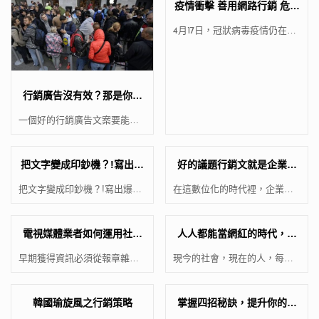
疫情衝擊 善用網路行銷 危機
也是轉機！
4月17日，冠狀病毒疫情仍在持
續中，國內確診案例趨於
[…]
行銷廣告沒有效？那是你沒
掌握到訣竅！
一個好的行銷廣告文案要能立
即抓住目標客群的眼光。讓他
[…]
把文字變成印鈔機？!寫出爆
好的議題行銷文就是企業的
款文案的五大訣竅
金塊！
把文字變成印鈔機？!寫出爆款
在這數位化的時代裡，企業無
文案的五大訣竅 文案的第
[…]
不仰賴網路行銷的魅力，其中
[…]
電視媒體業者如何運用社群
人人都能當網紅的時代，行
網路行銷?
銷預算花得值不值？
早期獲得資訊必須從報章雜
現今的社會，現在的人，每分
誌、傳播媒體、口耳相傳才能
每秒無不流連於網路之間，社
得
[…]
[…]
韓國瑜旋風之行銷策略
掌握四招秘訣，提升你的創