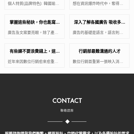
意力
個人特質(品牌特色): 韓國瑜個
想在資訊爆炸時代中，奪得亮
人特質敢說、敢衝、敢
[…]
眼銷售成績，創意是極重要元
素。很多人認為，創意與生俱
來，其實也需要 ＂練習＂累
掌握這些秘訣，你也能寫出
深入了解各國廣告 吸收多樣
積。
動人的廣告
化行銷資訊 – 日本篇
廣告及文案要亮眼，除了產品
廣告的基礎是語言，語言則深
知識及好文筆外，更重要是瞭
受不同的社會、文化習俗影響
解「消費者心理」。若你覺得
[…]
產品銷售量差，那你該好好檢
有些課不要浪費錢上，這樣
行銷部最難溝通的人才
視一下文案到底有沒有寫到其
也可以自稱行銷專家！
中關鍵。
近年來因數位行銷愈來愈重
數位行銷首重第一張映入消費
要，但學校課程規劃常常都會
者眼簾的圖片設計，無論是廣
慢產業三至五年以上，因此業
告素材、網站設計、產品說
界非常欠缺此類專業的人材，
明，在在都需要設計師發揮巧
坊間有各領域的達人推出許多
思
網路行銷的課程，無論是
SEO(自然搜尋優化)、GA分析
CONTACT
工具、廣告投放技術…
聯絡諮詢
服務諮詢請與我們聯繫。網頁設計、空間代管需求，以及各種設計的要求